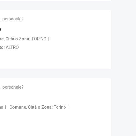
di personale?
o
, Città o Zona
TORINO
to
ALTRO
di personale?
na
Comune, Città o Zona
Torino