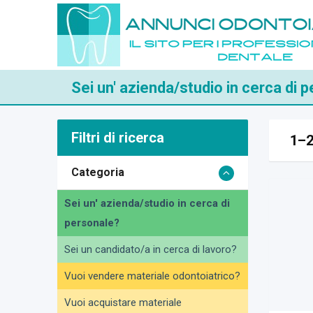
Skip
to
content
Sei un' azienda/studio in cerca di 
Filtri di ricerca
1–2
Categoria
Sei un' azienda/studio in cerca di
personale?
Sei un candidato/a in cerca di lavoro?
Vuoi vendere materiale odontoiatrico?
Vuoi acquistare materiale