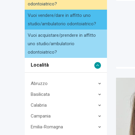
odontoiatrico?
Vuoi vendere/dare in affitto uno
studio/ambulatorio odontoiatrico?
Vuoi acquistare/prendere in affitto
uno studio/ambulatorio
odontoiatrico?
Località
Abruzzo
Basilicata
Calabria
Campania
Emilia-Romagna