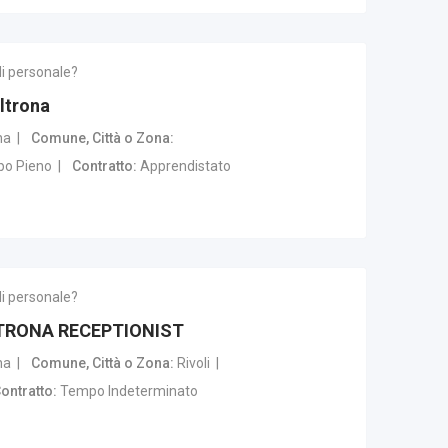
di personale?
ltrona
na
Comune, Città o Zona
o Pieno
Contratto
Apprendistato
di personale?
TRONA RECEPTIONIST
na
Comune, Città o Zona
Rivoli
ontratto
Tempo Indeterminato